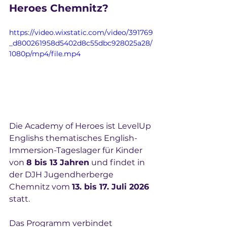
Heroes Chemnitz?
https://video.wixstatic.com/video/391769
_d800261958d5402d8c55dbc928025a28/
1080p/mp4/file.mp4
Die Academy of Heroes ist LevelUp 
Englishs thematisches English-
Immersion-Tageslager für Kinder 
von 
8 bis 13 Jahren
 und findet in 
der DJH Jugendherberge 
Chemnitz vom 
13. bis 17. Juli 2026 
statt.
Das Programm verbindet 