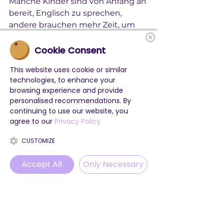
Manche Kinder sind von Anfang an 
bereit, Englisch zu sprechen, 
andere brauchen mehr Zeit, um 
Selbstbewusstsein aufzubauen. 
Das Programm ist darauf 
Cookie Consent
ausgelegt, beide zu unterstützen. 
This website uses cookie or similar
Aktivitäten werden an die Gruppe 
technologies, to enhance your
angepasst, und Kinder werden 
browsing experience and provide
ermutigt, in einem Tempo 
personalised recommendations. By
teilzunehmen, das sich für sie 
continuing to use our website, you
angenehm anfühlt.
agree to our
Privacy Policy
CUSTOMIZE
Das Camp ist besonders gut 
geeignet für Kinder, die gerne 
Accept All
Only Necessary
Probleme lösen, an 
Gruppenaktivitäten teilnehmen 
Phone
Email
WhatsApp
Instagram
und durch Erfahrung lernen. Ob 
ein Teilnehmer kreative Aufgaben, 
Teammissionen oder aktive Spiele 