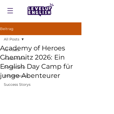
Beitrag
All Posts
Academy of Heroes
All Posts
Chemnitz 2026: Ein
Klassenfahrt
English Day Camp für
Feriencamp
junge Abenteurer
Projektwoche
Success Storys