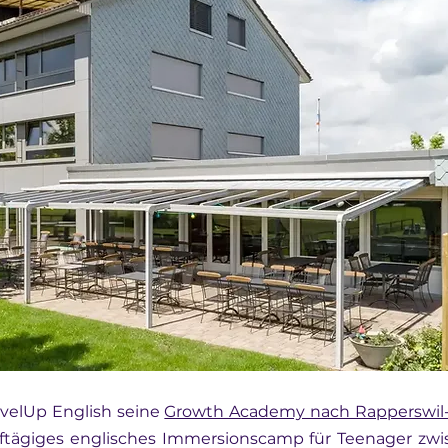
evelUp English seine 
Growth Academy nach Rapperswil
ftägiges englisches Immersionscamp für Teenager zwis