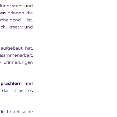
für er steht und 
ten
 bringen die 
Teilnehmenden in Situationen, in denen Kommunikation entscheidend ist. 
ch, kreativ und 
Eingebettet ist all das in das Programm, mit dem LevelUp seinen Ruf aufgebaut hat. 
sammenarbeit, 
 Erinnerungen 
sprachlern
 und 
das ist echtes 
e findet seine 