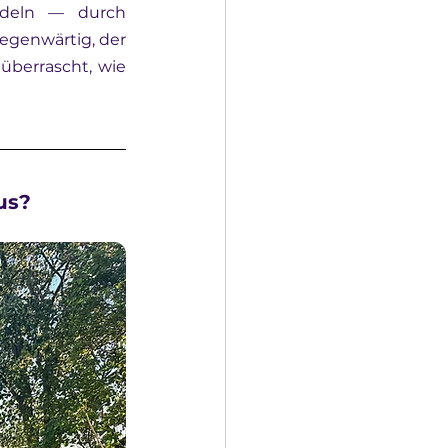
durch Vorträge oder Arbeitsblätter beantwortet, sondern durch Handeln — durch 
lgegenwärtig, der 
berrascht, wie 
us?