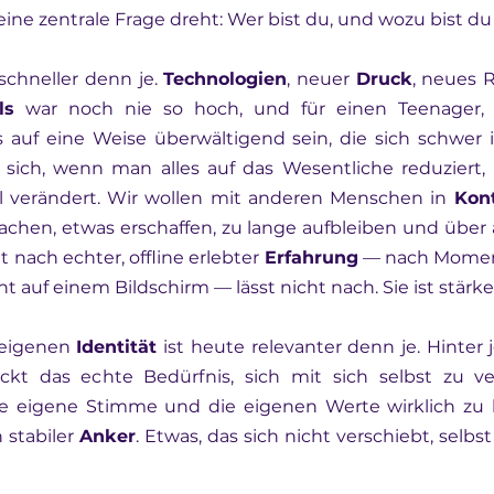
eine zentrale Frage dreht: Wer bist du, und wozu bist du
schneller denn je. 
Technologien
, neuer 
Druck
, neues 
ls
 war noch nie so hoch, und für einen Teenager, d
 auf eine Weise überwältigend sein, die sich schwer i
 sich, wenn man alles auf das Wesentliche reduziert, a
el verändert. Wir wollen mit anderen Menschen in 
Kon
chen, etwas erschaffen, zu lange aufbleiben und über a
 nach echter, offline erlebter 
Erfahrung
 — nach Moment
t auf einem Bildschirm — lässt nicht nach. Sie ist stärke
eigenen 
Identität
 ist heute relevanter denn je. Hinter 
eckt das echte Bedürfnis, sich mit sich selbst zu v
ie eigene Stimme und die eigenen Werte wirklich zu k
 stabiler 
Anker
. Etwas, das sich nicht verschiebt, selbst