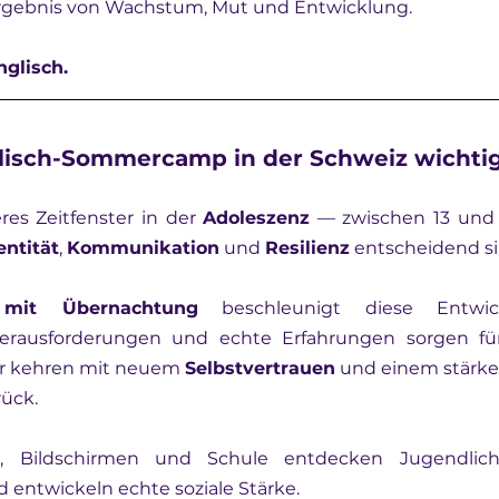
Ergebnis von Wachstum, Mut und Entwicklung.
nglisch.
isch-Sommercamp in der Schweiz wichtig
es Zeitfenster in der 
Adoleszenz
 — zwischen 13 und 1
entität
, 
Kommunikation
 und 
Resilienz
 entscheidend si
 mit Übernachtung
 beschleunigt diese Entwic
ausforderungen und echte Erfahrungen sorgen für t
 kehren mit neuem 
Selbstvertrauen
 und einem stärke
rück.
d entwickeln echte soziale Stärke.