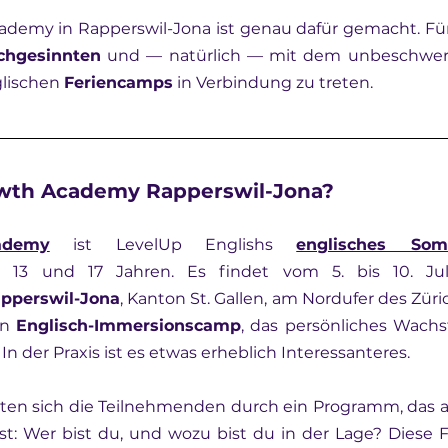
demy in Rapperswil-Jona ist genau dafür gemacht. Fün
ichgesinnten
 und — natürlich — mit dem unbeschwer
lischen 
Feriencamps
 in Verbindung zu treten.
owth Academy Rapperswil-Jona?
ademy
 ist LevelUp Englishs 
englisches So
pperswil-Jona
, Kanton St. Gallen, am Nordufer des Züric
n 
Englisch-Immersionscamp
, das persönliches Wachst
n der Praxis ist es etwas erheblich Interessanteres.
iten sich die Teilnehmenden durch ein Programm, das au
st: Wer bist du, und wozu bist du in der Lage? Diese F