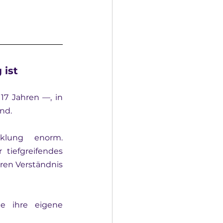
 ist
7 Jahren —, in 
nd.
klung enorm. 
iefgreifendes 
ren Verständnis 
Abseits von Eltern, Bildschirmen und Schule entdecken Jugendliche ihre eigene 