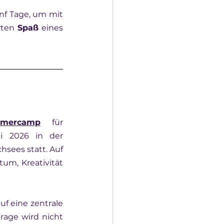
f Tage, um mit 
ten 
Spaß
 eines 
mmercamp
 für 
 zwischen 13 und 17 Jahren. Es findet vom 5. bis 10. Juli 2026 in der 
hsees statt. Auf 
um, Kreativität 
f eine zentrale 
rage wird nicht 