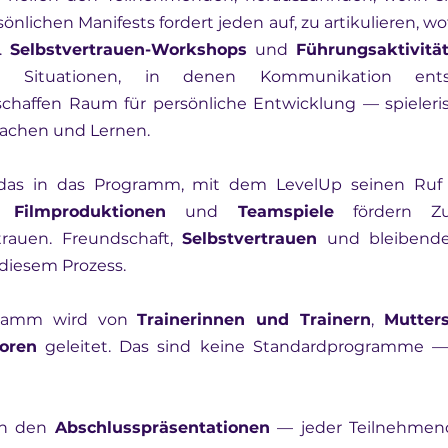
önlichen Manifests fordert jeden auf, zu artikulieren, wo
. 
Selbstvertrauen-Workshops
 und 
Führungsaktivitä
schaffen Raum für persönliche Entwicklung — spieleris
Lachen und Lernen.
, 
Filmproduktionen
 und 
Teamspiele
 fördern Zu
trauen. Freundschaft, 
Selbstvertrauen
 und bleibende
diesem Prozess.
ramm wird von 
Trainerinnen und Trainern
, 
Mutter
toren
 geleitet. Das sind keine Standardprogramme — 
in den 
Abschlusspräsentationen
 — jeder Teilnehmend