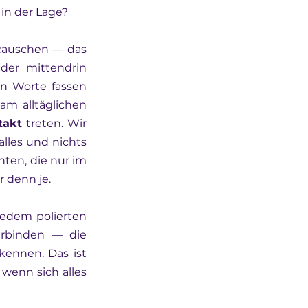
 in der Lage?
Rauschen — das 
er mittendrin 
n Worte fassen 
m alltäglichen 
takt
 treten. Wir 
lles und nichts 
en, die nur im 
r denn je.
jedem polierten 
erbinden — die 
ennen. Das ist 
 wenn sich alles 