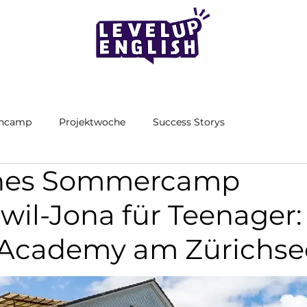
encamp
Projektwoche
Success Storys
ches Sommercamp
il-Jona für Teenager:
Academy am Zürichse