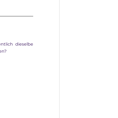
tlich dieselbe 
en?