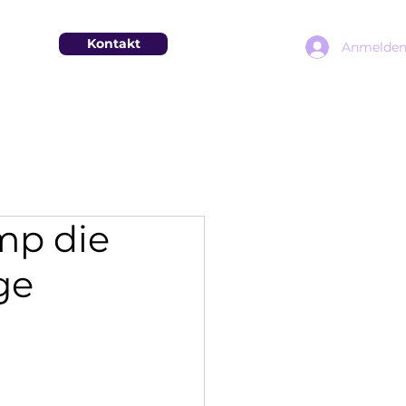
Kontakt
Anmelde
mp die
ge