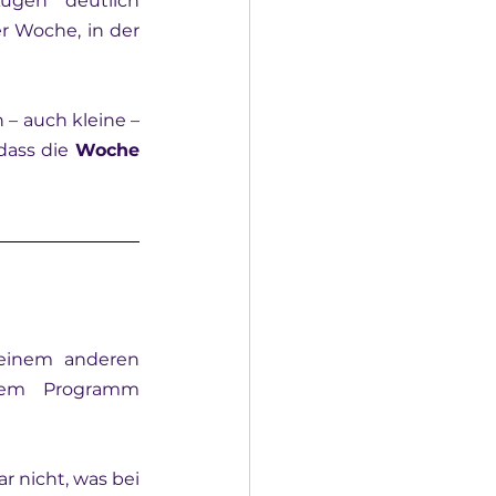
einer Woche mit Aufgaben, einem Team und einem Ziel vor Augen deutlich 
 Woche, in der 
 – auch kleine – 
 dass die 
Woche 
einem anderen 
erem Programm 
 ausmacht. Und schon gar nicht, was bei 