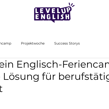
encamp
Projektwoche
Success Storys
in Englisch-Ferienca
 Lösung für berufstäti
t