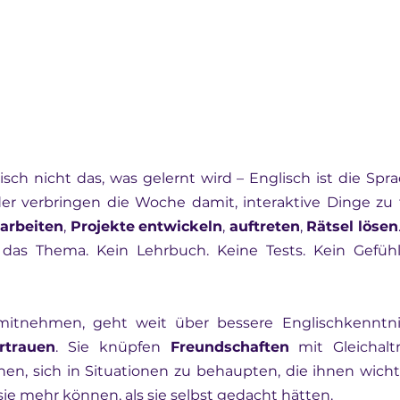
lisch nicht das, was gelernt wird – Englisch ist die Sprac
nder verbringen die Woche damit, interaktive Dinge zu 
arbeiten
, 
Projekte
entwickeln
, 
auftreten
, 
Rätsel
lösen
das Thema. Kein Lehrbuch. Keine Tests. Kein Gefühl,
itnehmen, geht weit über bessere Englischkenntniss
rtrauen
. Sie knüpfen 
Freundschaften
 mit Gleichalt
nen, sich in Situationen zu behaupten, die ihnen wichti
sie mehr können, als sie selbst gedacht hätten.