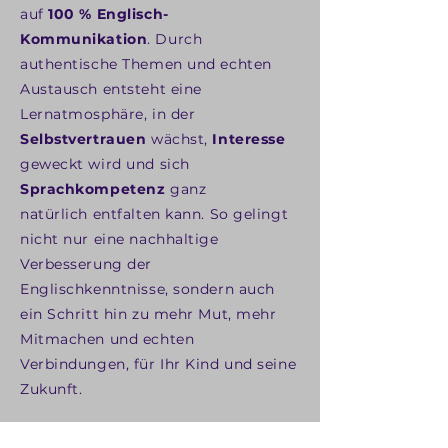
auf
100 % Englisch-
Kommunikation
.
Durch
authentische Themen und echten
Austausch entsteht eine
Lernatmosphäre, in der
Selbstvertrauen
wächst,
Interesse
geweckt wird und sich
Sprachkompetenz
ganz
natürlich entfalten kann. So gelingt
nicht nur eine nachhaltige
Verbesserung der
Englischkenntnisse, sondern auch
ein Schritt hin zu mehr Mut, mehr
Mitmachen und echten
Verbindungen, für Ihr Kind und seine
Zukunft.