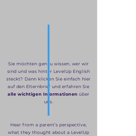
Sie möchten genau wissen, wer wir
sind und was hinter LevelUp English
steckt? Dann klicken Sie einfach hier
auf den
Elternbrief
und erfahren Sie
alle wichtigen Informationen
über
uns.
Hear from a parent’s perspective,
what they thought about a LevelUp