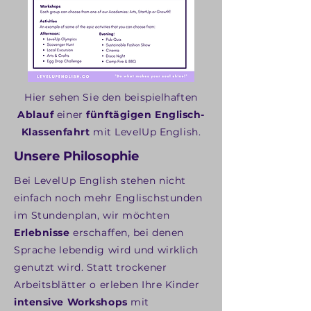
Hier sehen Sie den beispielhaften
Ablauf
einer
fünftägigen Englisch-
Klassenfahrt
mit LevelUp English.
Unsere Philosophie
Bei LevelUp English stehen nicht
einfach noch mehr Englischstunden
im Stundenplan, wir möchten
Erlebnisse
erschaffen, bei denen
Sprache lebendig wird und wirklich
genutzt wird. Statt trockener
Arbeitsblätter o erleben Ihre Kinder
intensive Workshops
mit