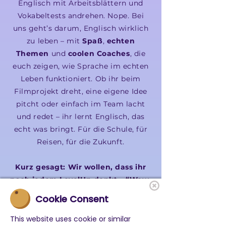
Englisch mit Arbeitsblättern und
Vokabeltests andrehen. Nope. Bei
uns geht’s darum, Englisch wirklich
zu leben – mit
Spaß
,
echten
Themen
und
coolen Coaches
, die
euch zeigen, wie Sprache im echten
Leben funktioniert. Ob ihr beim
Filmprojekt dreht, eine eigene Idee
pitcht oder einfach im Team lacht
und redet – ihr lernt Englisch, das
echt was bringt. Für die Schule, für
Reisen, für die Zukunft.
Kurz gesagt: Wir wollen, dass ihr
nach jedem LevelUp denkt – “Wow,
Englisch kann ja richtig Spaß
Cookie Consent
machen!” 🚀
This website uses cookie or similar