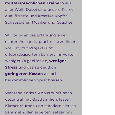
muttersprachlichen Trainern
aus
aller Welt. Dabei sind unsere Trainer
qualifizierte und kreative Köpfe:
Schauspieler, Musiker und Coaches.
Wir bringen die Erfahrung einer
echten Auslandssprachreise zu Ihnen
vor Ort, mit Projekt- und
erlebnisbasiertem Lernen. Ihr Vorteil:
weniger Organisation,
weniger
Stress
und das zu deutlich
geringeren Kosten
als bei
herkömmlichen Sprachreisen.
Während andere Anbieter oft noch
dezentral mit Gastfamilien, festen
Klassenräumen und standardisierten
Lehrmethoden arbeiten, setzen wir