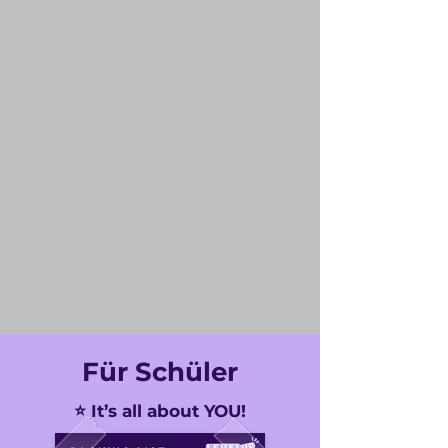
Für Schüler
⭐ It’s all about YOU!