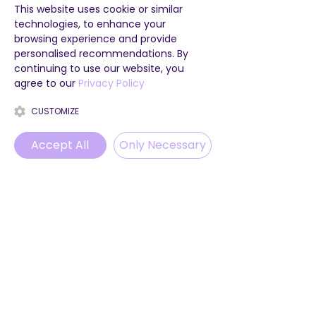
Bildungsqualität und sichere
This website uses cookie or similar
technologies, to enhance your
Lernumgebungen teilen.
browsing experience and provide
personalised recommendations. By
continuing to use our website, you
agree to our
Privacy Policy
CUSTOMIZE
Accept All
Only Necessary
Phone
Email
WhatsApp
Instagram