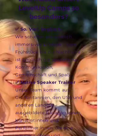
LevelUp Camps so
besonders?
✅ So. Viel. Englisch.
Wir schaffen ein wirklich
immersives Erlebnis – vom
Frühstück bis zur Nachtruhe
ist Englisch die Sprache für
Kommunikation,
Gemeinschaft und Spaß.
✅ Native Speaker Trainer
Unser Team kommt aus
Großbritannien, den USA und
anderen Ländern –
ausgebildete Pädagog:innen,
Künstler:innen und
Performer:innen, die eine
warme, sichere und