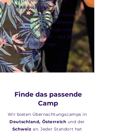
verbindendem Element.
✅ All-Inclusive
Alle Programme beinhalten
Unterkunft, Vollverpflegung,
Workshops, Ausflüge und
Abendaktivitäten – mit 24/7
englischsprachiger
Betreuung.
Finde das passende
Camp
Wir bieten Übernachtungscamps in
Deutschland, Österreich
und der
Schweiz
an. Jeder Standort hat