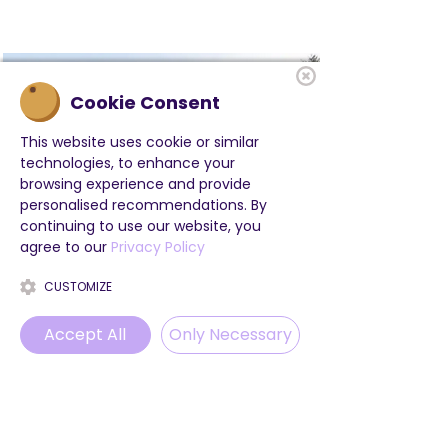
Cookie Consent
This website uses cookie or similar
technologies, to enhance your
browsing experience and provide
personalised recommendations. By
continuing to use our website, you
agree to our
Privacy Policy
CUSTOMIZE
Accept All
Only Necessary
Academy of Magic –
Brugg
Phone
Email
WhatsApp
Instagram
Mixing potions, theatre and
tournaments between the
houses: here, children