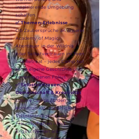
inspirierende Umgebung
schaffen.
✅ Themen-Erlebnisse
Ob Zaubersprüche an unserer
Academy of Magic,
Abenteuer in der Wildnis
oder Selbstvertrauen im Teen
Life Retreat – jedes Camp hat
seine eigene Geschichte und
seinen eigenen Fokus.
✅ Selbstvertrauen,
Gemeinschaft & Kreativität
Unsere Camps fördern
Kommunikationsfähigkeit,
Selbstständigkeit und
Freundschaften – mit
Englischlernen als