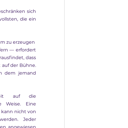
schränken sich 
lsten, die ein 
um zu erzeugen 
ern — erfordert 
usfindet, dass 
 auf der Bühne. 
in dem jemand 
eit auf die 
e Weise. Eine 
 kann nicht von 
erden. Jeder 
ren angewiesen 