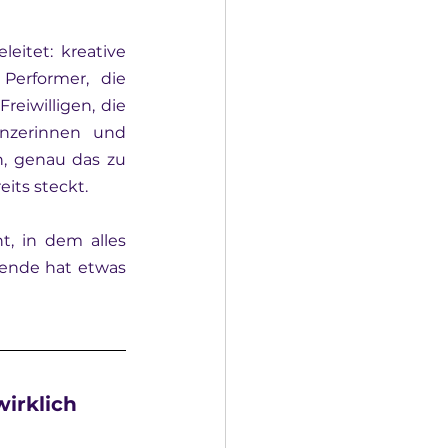
itet: kreative 
Performer, die 
eiwilligen, die 
nzerinnen und 
, genau das zu 
its steckt.
 in dem alles 
nde hat etwas 
irklich 