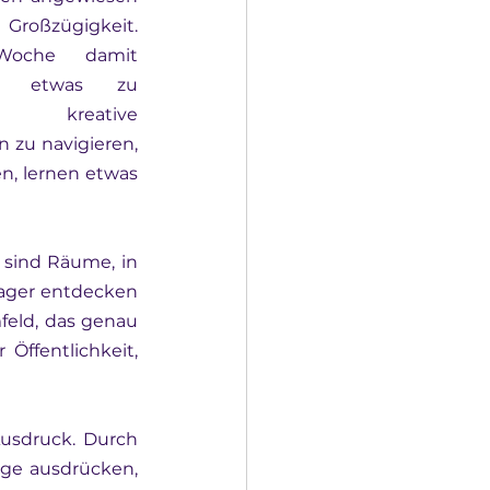
roßzügigkeit. 
Woche damit 
am etwas zu 
reative 
zu navigieren, 
, lernen etwas 
 sind Räume, in 
ager entdecken 
feld, das genau 
Öffentlichkeit, 
sdruck. Durch 
ge ausdrücken, 