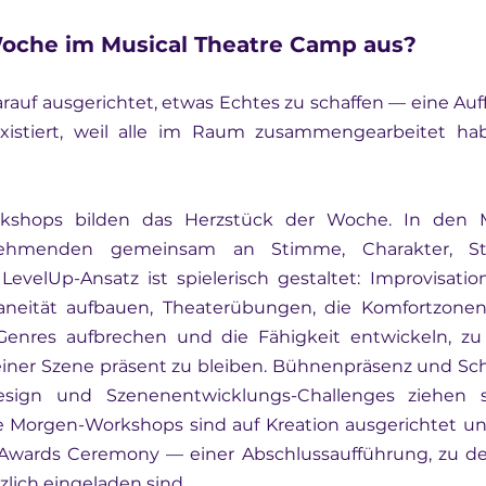
Woche im Musical Theatre Camp aus?
rauf ausgerichtet, etwas Echtes zu schaffen — eine Auf
istiert, weil alle im Raum zusammengearbeitet hab
orkshops bilden das Herzstück der Woche. In den 
nehmenden gemeinsam an Stimme, Charakter, Stor
evelUp-Ansatz ist spielerisch gestaltet: Improvisation
aneität aufbauen, Theaterübungen, die Komfortzonen 
enres aufbrechen und die Fähigkeit entwickeln, zu r
iner Szene präsent zu bleiben. Bühnenpräsenz und Scha
esign und Szenenentwicklungs-Challenges ziehen s
Morgen-Workshops sind auf Kreation ausgerichtet und 
Awards Ceremony — einer Abschlussaufführung, zu der
lich eingeladen sind.