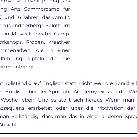
emy ist LevelUp Englishs 
ming Arts Sommercamp für 
 und 16 Jahren, das vom 12. 
der Jugendherberge Solothurn 
t ein Musical Theatre Camp: 
rkshops, Proben, kreativer 
menarbeit, die in einer 
führung gipfeln, die die 
ammenbringt.
vollständig auf Englisch statt. Nicht weil die Sprache
l Englisch bei der Spotlight Academy einfach die Welt 
Woche leben. Und es stellt sich heraus: Wenn man m
nzsequenz erarbeitet oder über die Motivation der 
t man vollständig, dass man das in einer anderen Sprac
Absicht.