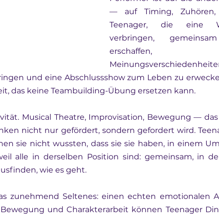
— auf Timing, Zuhören, G
Teenager, die eine 
verbringen, gemeins
erschaffen, k
Meinungsverschiedenheiten 
ringen und eine Abschlussshow zum Leben zu erwecken
t, das keine Teambuilding-Übung ersetzen kann.
ivität. Musical Theatre, Improvisation, Bewegung — das
ken nicht nur gefördert, sondern gefordert wird. Teen
nen sie nicht wussten, dass sie sie haben, in einem Um
weil alle in derselben Position sind: gemeinsam, in der 
usfinden, wie es geht.
as zunehmend Seltenes: einen echten emotionalen Au
, Bewegung und Charakterarbeit können Teenager Din