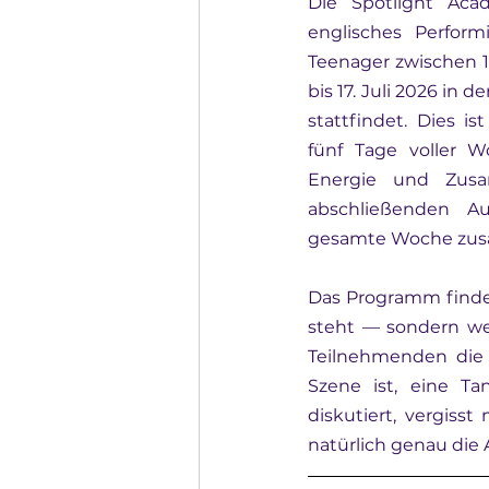
Die Spotlight Acad
englisches Perfor
Teenager zwischen 13
bis 17. Juli 2026 in 
stattfindet. Dies is
fünf Tage voller Wo
Energie und Zusam
abschließenden Auf
gesamte Woche zus
Das Programm findet 
steht — sondern wei
Teilnehmenden die 
Szene ist, eine Ta
diskutiert, vergiss
natürlich genau die 