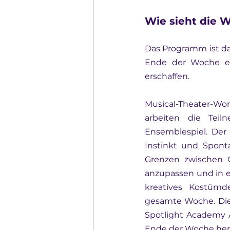
Wie sieht die 
Das Programm ist da
Ende der Woche ex
erschaffen.
Musical-Theater-W
arbeiten die Teil
Ensemblespiel. Der L
Instinkt und Spont
Grenzen zwischen G
anzupassen und in e
kreatives Kostümd
gesamte Woche. Die 
Spotlight Academy 
Ende der Woche herz