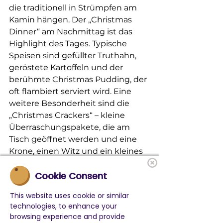
die traditionell in Strümpfen am 
Kamin hängen. Der „Christmas 
Dinner“ am Nachmittag ist das 
Highlight des Tages. Typische 
Speisen sind gefüllter Truthahn, 
geröstete Kartoffeln und der 
berühmte Christmas Pudding, der 
oft flambiert serviert wird. Eine 
weitere Besonderheit sind die 
„Christmas Crackers“ – kleine 
Überraschungspakete, die am 
Tisch geöffnet werden und eine 
Krone, einen Witz und ein kleines 
Geschenk enthalten.
Cookie Consent
Auch die Queen’s (oder jetzt 
King’s) Christmas Speech am 25. 
This website uses cookie or similar
Dezember ist ein bedeutendes 
technologies, to enhance your
Ereignis. Die Ansprache wird im 
browsing experience and provide
Fernsehen übertragen und 