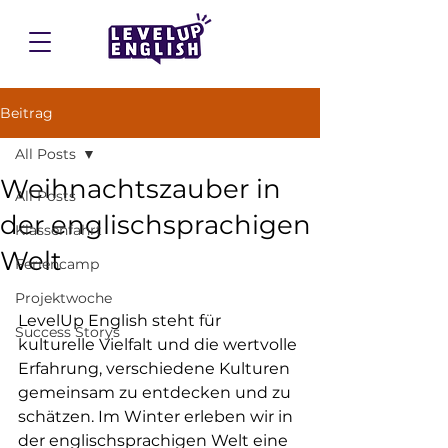
Beitrag
All Posts
Weihnachtszauber in
All Posts
der englischsprachigen
Klassenfahrt
Welt
Feriencamp
Projektwoche
LevelUp English
 steht für 
Success Storys
kulturelle Vielfalt und die wertvolle 
Erfahrung, verschiedene Kulturen 
gemeinsam zu entdecken und zu 
schätzen. Im Winter erleben wir in 
der englischsprachigen Welt eine 