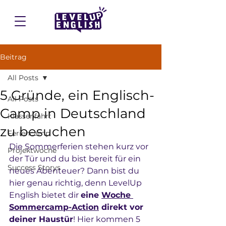
Beitrag
All Posts
5 Gründe, ein Englisch-
All Posts
Camp in Deutschland
Klassenfahrt
zu besuchen
Feriencamp
Die Sommerferien stehen kurz vor 
Projektwoche
der Tür und du bist bereit für ein 
Success Storys
neues Abenteuer? Dann bist du 
hier genau richtig, denn LevelUp 
English bietet dir 
eine 
Woche 
Sommercamp-Action
 direkt vor 
deiner Haustür
! Hier kommen 5 