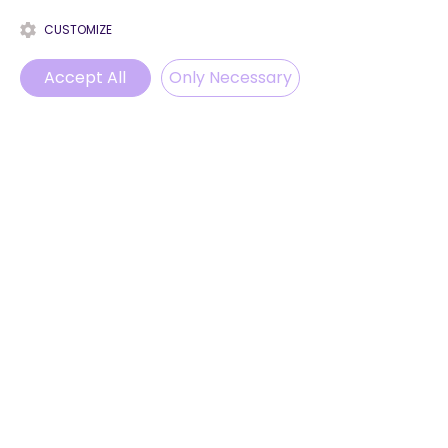
CUSTOMIZE
Alle ansehen
Aktuelle Beiträge
Accept All
Only Necessary
Phone
Email
WhatsApp
Instagram
Kommentare