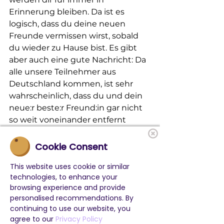
Erinnerung bleiben. Da ist es 
logisch, dass du deine neuen 
Freunde vermissen wirst, sobald 
du wieder zu Hause bist. Es gibt 
aber auch eine gute Nachricht: Da 
alle unsere Teilnehmer aus 
Deutschland kommen, ist sehr 
wahrscheinlich, dass du und dein 
neue:r beste:r Freund:in gar nicht 
so weit voneinander entfernt 
wohnt. Perfekt für einen 
Wochenendbesuch oder einen 
Cookie Consent
gemeinsamen Ausflug in den 
This website uses cookie or similar
Ferien. Vielleicht fahrt ihr nächstes 
technologies, to enhance your
Jahr sogar gemeinsam in eines 
browsing experience and provide
unserer 
Englisch-Camps
?
personalised recommendations. By
continuing to use our website, you
agree to our
Privacy Policy